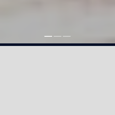
Consectetuer
adipiscing
Lorem ipsum dolor sit amet elit.
Phasus nec pretim ornare velit
non