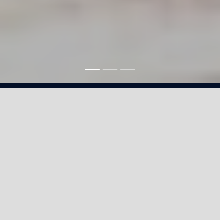
Consectetuer
adipiscing
Lorem ipsum dolor sit amet elit.
Phasus nec pretim ornare velit
non